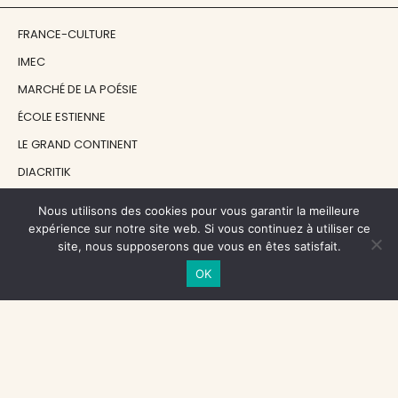
FRANCE-CULTURE
IMEC
MARCHÉ DE LA POÉSIE
ÉCOLE ESTIENNE
LE GRAND CONTINENT
DIACRITIK
EN ATTENDANT NADEAU
Nous utilisons des cookies pour vous garantir la meilleure
expérience sur notre site web. Si vous continuez à utiliser ce
site, nous supposerons que vous en êtes satisfait.
NOS SOUTIENS
OK
CENTRE NATIONAL DU LIVRE
RÉGION ÎLE-DE-FRANCE
MAIRIE PARIS CENTRE
FONDATION FMSH