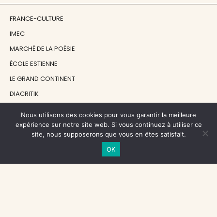
FRANCE-CULTURE
IMEC
MARCHÉ DE LA POÉSIE
ÉCOLE ESTIENNE
LE GRAND CONTINENT
DIACRITIK
EN ATTENDANT NADEAU
Nous utilisons des cookies pour vous garantir la meilleure
expérience sur notre site web. Si vous continuez à utiliser ce
site, nous supposerons que vous en êtes satisfait.
NOS SOUTIENS
OK
CENTRE NATIONAL DU LIVRE
RÉGION ÎLE-DE-FRANCE
MAIRIE PARIS CENTRE
FONDATION FMSH