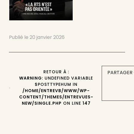
Publié le
20 janvier 2026
RETOUR À :
PARTAGER 
WARNING
: UNDEFINED VARIABLE
$POSTTYPEHUM IN
/HOME/ENTREVB/WWW/WP-
CONTENT/THEMES/ENTREVUES-
NEW/SINGLE.PHP
ON LINE
147