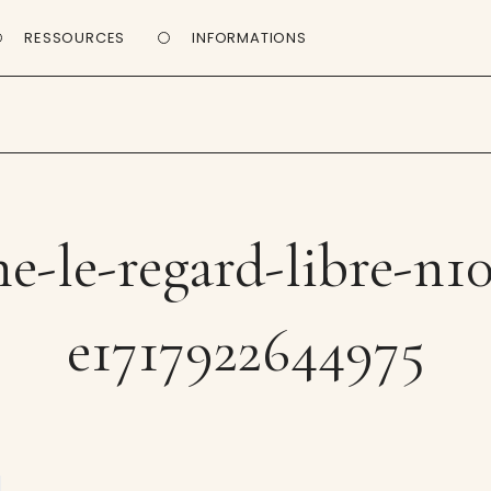
RESSOURCES
INFORMATIONS
e-le-regard-libre-n1
e1717922644975