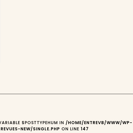
 VARIABLE $POSTTYPEHUM IN
/HOME/ENTREVB/WWW/WP-
REVUES-NEW/SINGLE.PHP
ON LINE
147