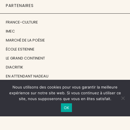
PARTENAIRES
FRANCE-CULTURE
IMEC
MARCHÉ DE LA POÉSIE
ÉCOLE ESTIENNE
LE GRAND CONTINENT
DIACRITIK
EN ATTENDANT NADEAU
Nous utilisons des cookies pour vous garantir la meilleure
NOS SOUTIENS
expérience sur notre site web. Si vous continuez à utiliser ce
site, nous supposerons que vous en êtes satisfait.
OK
CENTRE NATIONAL DU LIVRE
RÉGION ÎLE-DE-FRANCE
MAIRIE PARIS CENTRE