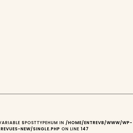
 VARIABLE $POSTTYPEHUM IN
/HOME/ENTREVB/WWW/WP-
REVUES-NEW/SINGLE.PHP
ON LINE
147