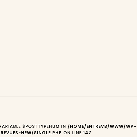
 VARIABLE $POSTTYPEHUM IN
/HOME/ENTREVB/WWW/WP-
REVUES-NEW/SINGLE.PHP
ON LINE
147