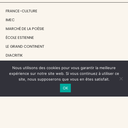
FRANCE-CULTURE
IMEC
MARCHÉ DE LA POÉSIE
ÉCOLE ESTIENNE
LE GRAND CONTINENT
DIACRITIK
EN ATTENDANT NADEAU
Nous utilisons des cookies pour vous garantir la meilleure
expérience sur notre site web. Si vous continuez à utiliser ce
site, nous supposerons que vous en êtes satisfait.
NOS SOUTIENS
OK
CENTRE NATIONAL DU LIVRE
RÉGION ÎLE-DE-FRANCE
MAIRIE PARIS CENTRE
FONDATION FMSH