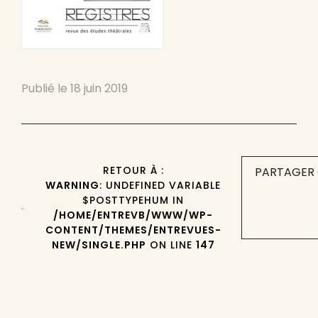
Publié le
18 juin 2019
RETOUR À :
PARTAGER 
WARNING
: UNDEFINED VARIABLE
$POSTTYPEHUM IN
/HOME/ENTREVB/WWW/WP-
CONTENT/THEMES/ENTREVUES-
NEW/SINGLE.PHP
ON LINE
147