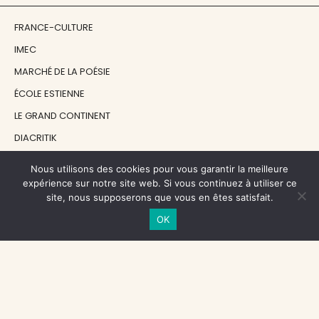
FRANCE-CULTURE
IMEC
MARCHÉ DE LA POÉSIE
ÉCOLE ESTIENNE
LE GRAND CONTINENT
DIACRITIK
EN ATTENDANT NADEAU
Nous utilisons des cookies pour vous garantir la meilleure
expérience sur notre site web. Si vous continuez à utiliser ce
site, nous supposerons que vous en êtes satisfait.
NOS SOUTIENS
OK
CENTRE NATIONAL DU LIVRE
RÉGION ÎLE-DE-FRANCE
MAIRIE PARIS CENTRE
FONDATION FMSH