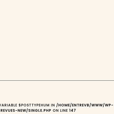
 VARIABLE $POSTTYPEHUM IN
/HOME/ENTREVB/WWW/WP-
REVUES-NEW/SINGLE.PHP
ON LINE
147