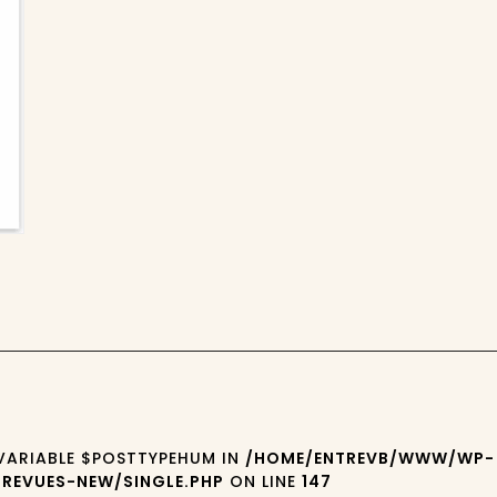
 VARIABLE $POSTTYPEHUM IN
/HOME/ENTREVB/WWW/WP-
REVUES-NEW/SINGLE.PHP
ON LINE
147