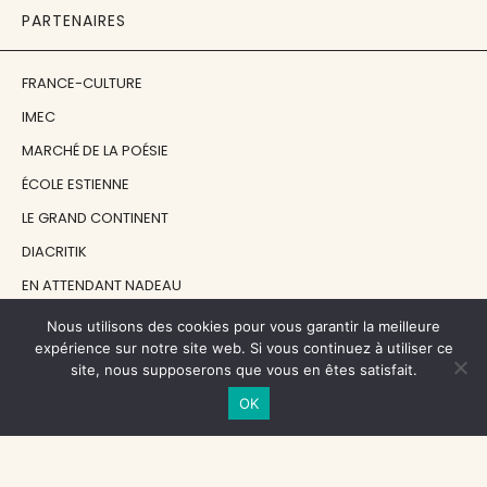
PARTENAIRES
FRANCE-CULTURE
IMEC
MARCHÉ DE LA POÉSIE
ÉCOLE ESTIENNE
LE GRAND CONTINENT
DIACRITIK
EN ATTENDANT NADEAU
Nous utilisons des cookies pour vous garantir la meilleure
NOS SOUTIENS
expérience sur notre site web. Si vous continuez à utiliser ce
site, nous supposerons que vous en êtes satisfait.
OK
CENTRE NATIONAL DU LIVRE
RÉGION ÎLE-DE-FRANCE
MAIRIE PARIS CENTRE