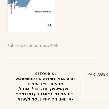
Publié le
17 décembre 2015
RETOUR À :
PARTAGER 
WARNING
: UNDEFINED VARIABLE
$POSTTYPEHUM IN
/HOME/ENTREVB/WWW/WP-
CONTENT/THEMES/ENTREVUES-
NEW/SINGLE.PHP
ON LINE
147