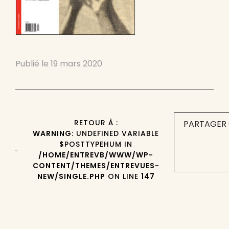
Publié le
19 mars 2020
RETOUR À :
PARTAGER 
WARNING
: UNDEFINED VARIABLE
$POSTTYPEHUM IN
/HOME/ENTREVB/WWW/WP-
CONTENT/THEMES/ENTREVUES-
NEW/SINGLE.PHP
ON LINE
147