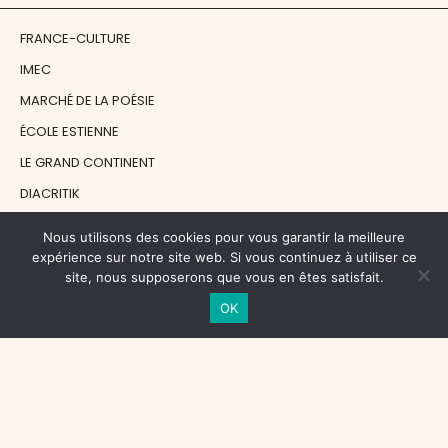
FRANCE-CULTURE
IMEC
MARCHÉ DE LA POÉSIE
ÉCOLE ESTIENNE
LE GRAND CONTINENT
DIACRITIK
EN ATTENDANT NADEAU
Nous utilisons des cookies pour vous garantir la meilleure
expérience sur notre site web. Si vous continuez à utiliser ce
site, nous supposerons que vous en êtes satisfait.
NOS SOUTIENS
OK
CENTRE NATIONAL DU LIVRE
RÉGION ÎLE-DE-FRANCE
MAIRIE PARIS CENTRE
FONDATION FMSH