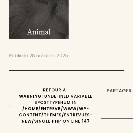
Publié le
28 octobre 2025
RETOUR À :
PARTAGER 
WARNING
: UNDEFINED VARIABLE
$POSTTYPEHUM IN
/HOME/ENTREVB/WWW/WP-
CONTENT/THEMES/ENTREVUES-
NEW/SINGLE.PHP
ON LINE
147