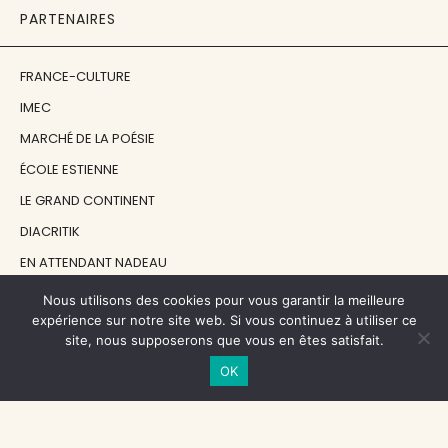
PARTENAIRES
FRANCE-CULTURE
IMEC
MARCHÉ DE LA POÉSIE
ÉCOLE ESTIENNE
LE GRAND CONTINENT
DIACRITIK
EN ATTENDANT NADEAU
Nous utilisons des cookies pour vous garantir la meilleure
NOS SOUTIENS
expérience sur notre site web. Si vous continuez à utiliser ce
site, nous supposerons que vous en êtes satisfait.
OK
CENTRE NATIONAL DU LIVRE
RÉGION ÎLE-DE-FRANCE
MAIRIE PARIS CENTRE