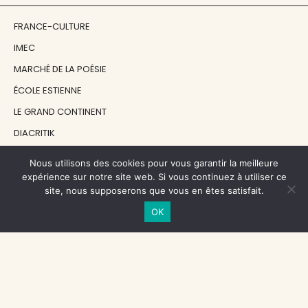
FRANCE-CULTURE
IMEC
MARCHÉ DE LA POÉSIE
ÉCOLE ESTIENNE
LE GRAND CONTINENT
DIACRITIK
EN ATTENDANT NADEAU
Nous utilisons des cookies pour vous garantir la meilleure
expérience sur notre site web. Si vous continuez à utiliser ce
site, nous supposerons que vous en êtes satisfait.
NOS SOUTIENS
OK
CENTRE NATIONAL DU LIVRE
RÉGION ÎLE-DE-FRANCE
MAIRIE PARIS CENTRE
FONDATION FMSH