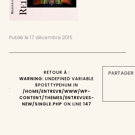
Publié le
17 décembre 2015
RETOUR À :
PARTAGER 
WARNING
: UNDEFINED VARIABLE
$POSTTYPEHUM IN
/HOME/ENTREVB/WWW/WP-
CONTENT/THEMES/ENTREVUES-
NEW/SINGLE.PHP
ON LINE
147