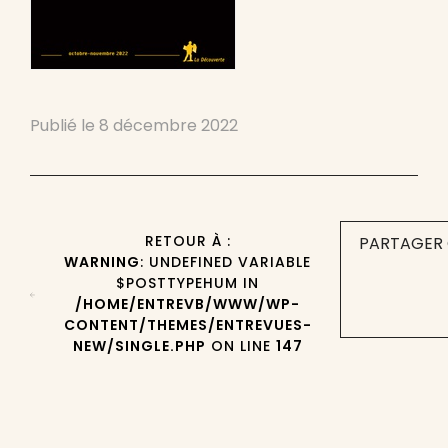
Publié le
8 décembre 2022
RETOUR À :
PARTAGER 
WARNING
: UNDEFINED VARIABLE
$POSTTYPEHUM IN
/HOME/ENTREVB/WWW/WP-
CONTENT/THEMES/ENTREVUES-
NEW/SINGLE.PHP
ON LINE
147