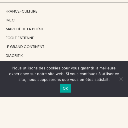
FRANCE-CULTURE
IMEC
MARCHÉ DE LA POÉSIE
ÉCOLE ESTIENNE
LE GRAND CONTINENT
DIACRITIK
EN ATTENDANT NADEAU
Nous utilisons des cookies pour vous garantir la meilleure
expérience sur notre site web. Si vous continuez à utiliser ce
site, nous supposerons que vous en êtes satisfait.
NOS SOUTIENS
OK
CENTRE NATIONAL DU LIVRE
RÉGION ÎLE-DE-FRANCE
MAIRIE PARIS CENTRE
FONDATION FMSH