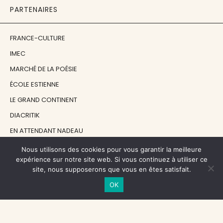
PARTENAIRES
FRANCE-CULTURE
IMEC
MARCHÉ DE LA POÉSIE
ÉCOLE ESTIENNE
LE GRAND CONTINENT
DIACRITIK
EN ATTENDANT NADEAU
Nous utilisons des cookies pour vous garantir la meilleure
NOS SOUTIENS
expérience sur notre site web. Si vous continuez à utiliser ce
site, nous supposerons que vous en êtes satisfait.
OK
CENTRE NATIONAL DU LIVRE
RÉGION ÎLE-DE-FRANCE
MAIRIE PARIS CENTRE