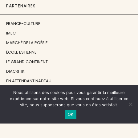
PARTENAIRES
FRANCE-CULTURE
IMEC
MARCHÉ DE LA POÉSIE
ÉCOLE ESTIENNE
LE GRAND CONTINENT
DIACRITIK
EN ATTENDANT NADEAU
Nous utilisons des cookies pour vous garantir la meilleure
NOS SOUTIENS
expérience sur notre site web. Si vous continuez à utiliser ce
site, nous supposerons que vous en êtes satisfait.
OK
CENTRE NATIONAL DU LIVRE
RÉGION ÎLE-DE-FRANCE
MAIRIE PARIS CENTRE