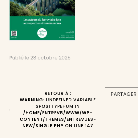
Publié le
28 octobre 2025
RETOUR À :
PARTAGER 
WARNING
: UNDEFINED VARIABLE
$POSTTYPEHUM IN
/HOME/ENTREVB/WWW/WP-
CONTENT/THEMES/ENTREVUES-
NEW/SINGLE.PHP
ON LINE
147