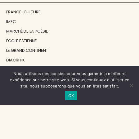
FRANCE-CULTURE
IMEC
MARCHÉ DE LA POÉSIE
ÉCOLE ESTIENNE
LE GRAND CONTINENT
DIACRITIK
EN ATTENDANT NADEAU
Nous utilisons des cookies pour vous garantir la meilleure
expérience sur notre site web. Si vous continuez à utiliser ce
site, nous supposerons que vous en êtes satisfait.
NOS SOUTIENS
OK
CENTRE NATIONAL DU LIVRE
RÉGION ÎLE-DE-FRANCE
MAIRIE PARIS CENTRE
FONDATION FMSH