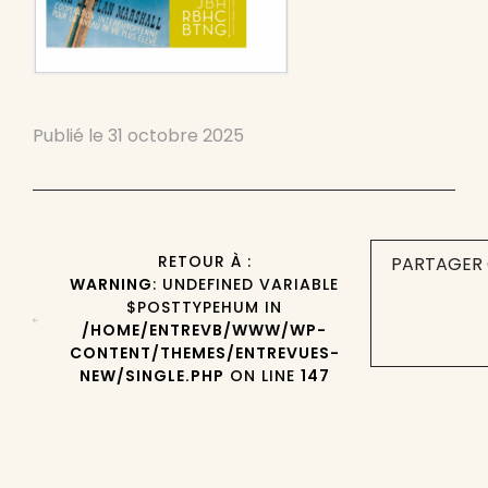
Publié le
31 octobre 2025
RETOUR À :
PARTAGER 
WARNING
: UNDEFINED VARIABLE
$POSTTYPEHUM IN
/HOME/ENTREVB/WWW/WP-
CONTENT/THEMES/ENTREVUES-
NEW/SINGLE.PHP
ON LINE
147