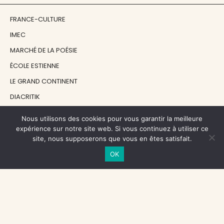
FRANCE-CULTURE
IMEC
MARCHÉ DE LA POÉSIE
ÉCOLE ESTIENNE
LE GRAND CONTINENT
DIACRITIK
EN ATTENDANT NADEAU
Nous utilisons des cookies pour vous garantir la meilleure
expérience sur notre site web. Si vous continuez à utiliser ce
site, nous supposerons que vous en êtes satisfait.
NOS SOUTIENS
OK
CENTRE NATIONAL DU LIVRE
RÉGION ÎLE-DE-FRANCE
MAIRIE PARIS CENTRE
FONDATION FMSH