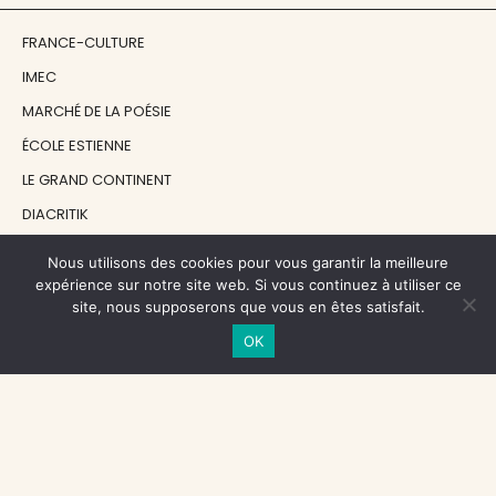
FRANCE-CULTURE
IMEC
MARCHÉ DE LA POÉSIE
ÉCOLE ESTIENNE
LE GRAND CONTINENT
DIACRITIK
EN ATTENDANT NADEAU
Nous utilisons des cookies pour vous garantir la meilleure
expérience sur notre site web. Si vous continuez à utiliser ce
site, nous supposerons que vous en êtes satisfait.
NOS SOUTIENS
OK
CENTRE NATIONAL DU LIVRE
RÉGION ÎLE-DE-FRANCE
MAIRIE PARIS CENTRE
FONDATION FMSH