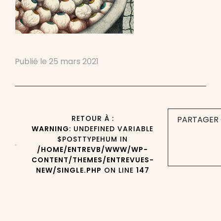
Publié le
25 mars 2021
RETOUR À :
PARTAGER 
WARNING
: UNDEFINED VARIABLE
$POSTTYPEHUM IN
/HOME/ENTREVB/WWW/WP-
CONTENT/THEMES/ENTREVUES-
NEW/SINGLE.PHP
ON LINE
147