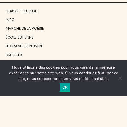
FRANCE-CULTURE
IMEC
MARCHÉ DE LA POÉSIE
ÉCOLE ESTIENNE
LE GRAND CONTINENT
DIACRITIK
EN ATTENDANT NADEAU
Nous utilisons des cookies pour vous garantir la meilleure
expérience sur notre site web. Si vous continuez à utiliser ce
site, nous supposerons que vous en êtes satisfait.
NOS SOUTIENS
OK
CENTRE NATIONAL DU LIVRE
RÉGION ÎLE-DE-FRANCE
MAIRIE PARIS CENTRE
FONDATION FMSH