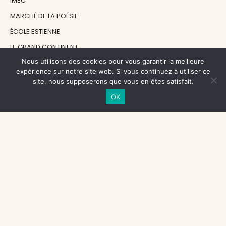
IMEC
MARCHÉ DE LA POÉSIE
ÉCOLE ESTIENNE
LE GRAND CONTINENT
Nous utilisons des cookies pour vous garantir la meilleure
DIACRITIK
expérience sur notre site web. Si vous continuez à utiliser ce
EN ATTENDANT NADEAU
site, nous supposerons que vous en êtes satisfait.
OK
NOS SOUTIENS
CENTRE NATIONAL DU LIVRE
RÉGION ÎLE-DE-FRANCE
MAIRIE PARIS CENTRE
FONDATION FMSH
FONDATION JAN MICHALSKI
© 1998 - 2026, ENT'REVUES