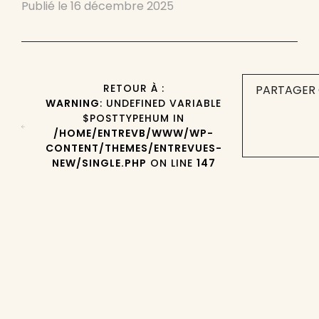
Publié le
16 décembre 2025
RETOUR À :
PARTAGER 
WARNING
: UNDEFINED VARIABLE
$POSTTYPEHUM IN
/HOME/ENTREVB/WWW/WP-
CONTENT/THEMES/ENTREVUES-
NEW/SINGLE.PHP
ON LINE
147