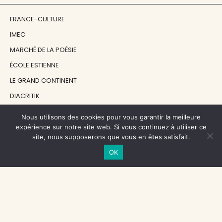
FRANCE-CULTURE
IMEC
MARCHÉ DE LA POÉSIE
ÉCOLE ESTIENNE
LE GRAND CONTINENT
DIACRITIK
EN ATTENDANT NADEAU
Nous utilisons des cookies pour vous garantir la meilleure
expérience sur notre site web. Si vous continuez à utiliser ce
site, nous supposerons que vous en êtes satisfait.
NOS SOUTIENS
OK
CENTRE NATIONAL DU LIVRE
RÉGION ÎLE-DE-FRANCE
MAIRIE PARIS CENTRE
FONDATION FMSH