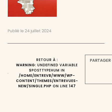
Publié le
24 juillet 2024
RETOUR À :
PARTAGER 
WARNING
: UNDEFINED VARIABLE
$POSTTYPEHUM IN
/HOME/ENTREVB/WWW/WP-
CONTENT/THEMES/ENTREVUES-
NEW/SINGLE.PHP
ON LINE
147