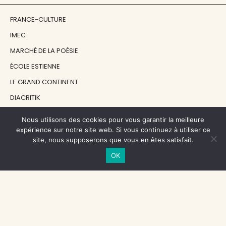
FRANCE-CULTURE
IMEC
MARCHÉ DE LA POÉSIE
ÉCOLE ESTIENNE
LE GRAND CONTINENT
DIACRITIK
EN ATTENDANT NADEAU
Nous utilisons des cookies pour vous garantir la meilleure
expérience sur notre site web. Si vous continuez à utiliser ce
site, nous supposerons que vous en êtes satisfait.
NOS SOUTIENS
OK
CENTRE NATIONAL DU LIVRE
RÉGION ÎLE-DE-FRANCE
MAIRIE PARIS CENTRE
FONDATION FMSH