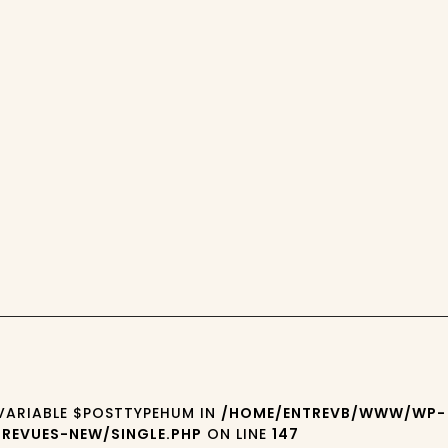
 VARIABLE $POSTTYPEHUM IN
/HOME/ENTREVB/WWW/WP-
REVUES-NEW/SINGLE.PHP
ON LINE
147