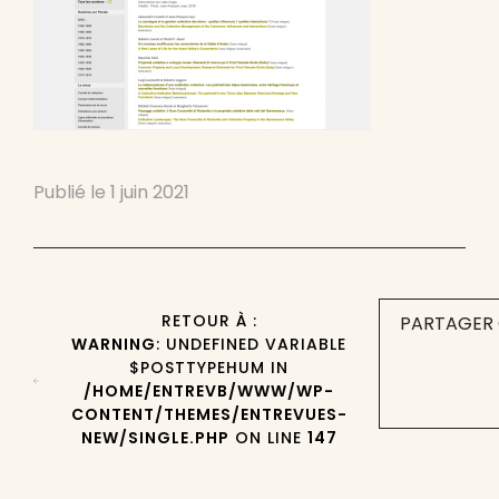
Publié le
1 juin 2021
RETOUR À :
PARTAGER 
WARNING
: UNDEFINED VARIABLE
$POSTTYPEHUM IN
/HOME/ENTREVB/WWW/WP-
CONTENT/THEMES/ENTREVUES-
NEW/SINGLE.PHP
ON LINE
147