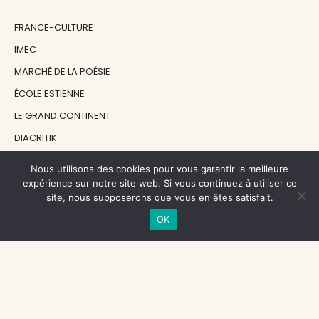
FRANCE-CULTURE
IMEC
MARCHÉ DE LA POÉSIE
ÉCOLE ESTIENNE
LE GRAND CONTINENT
DIACRITIK
EN ATTENDANT NADEAU
Nous utilisons des cookies pour vous garantir la meilleure
expérience sur notre site web. Si vous continuez à utiliser ce
site, nous supposerons que vous en êtes satisfait.
NOS SOUTIENS
OK
CENTRE NATIONAL DU LIVRE
RÉGION ÎLE-DE-FRANCE
MAIRIE PARIS CENTRE
FONDATION FMSH