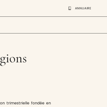
ANNUAIRE
igions
tion trimestrielle fondée en