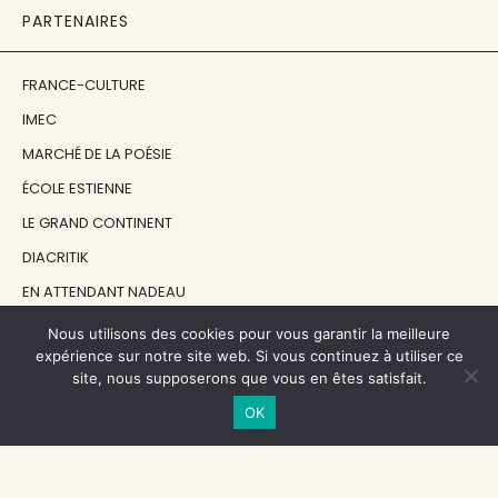
PARTENAIRES
FRANCE-CULTURE
IMEC
MARCHÉ DE LA POÉSIE
ÉCOLE ESTIENNE
LE GRAND CONTINENT
DIACRITIK
EN ATTENDANT NADEAU
Nous utilisons des cookies pour vous garantir la meilleure
NOS SOUTIENS
expérience sur notre site web. Si vous continuez à utiliser ce
site, nous supposerons que vous en êtes satisfait.
OK
CENTRE NATIONAL DU LIVRE
RÉGION ÎLE-DE-FRANCE
MAIRIE PARIS CENTRE