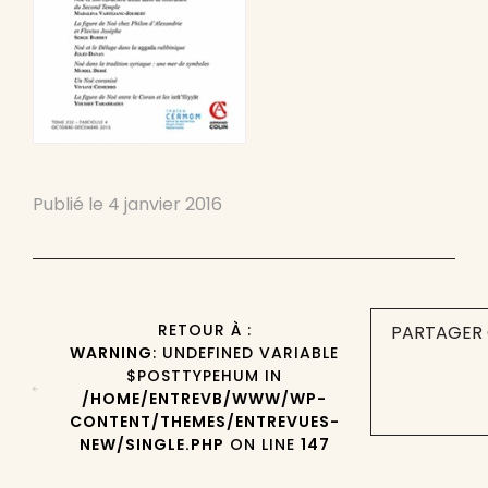
Publié le
4 janvier 2016
RETOUR À :
PARTAGER 
WARNING
: UNDEFINED VARIABLE
$POSTTYPEHUM IN
/HOME/ENTREVB/WWW/WP-
CONTENT/THEMES/ENTREVUES-
NEW/SINGLE.PHP
ON LINE
147