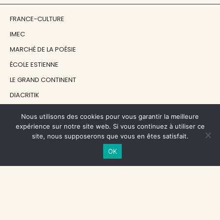
FRANCE-CULTURE
IMEC
MARCHÉ DE LA POÉSIE
ÉCOLE ESTIENNE
LE GRAND CONTINENT
DIACRITIK
EN ATTENDANT NADEAU
Nous utilisons des cookies pour vous garantir la meilleure
expérience sur notre site web. Si vous continuez à utiliser ce
site, nous supposerons que vous en êtes satisfait.
NOS SOUTIENS
OK
CENTRE NATIONAL DU LIVRE
RÉGION ÎLE-DE-FRANCE
MAIRIE PARIS CENTRE
FONDATION FMSH