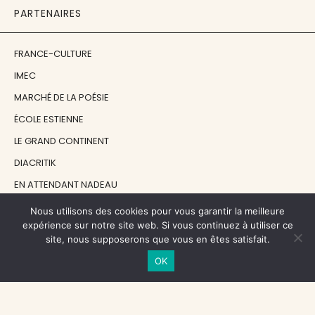
PARTENAIRES
FRANCE-CULTURE
IMEC
MARCHÉ DE LA POÉSIE
ÉCOLE ESTIENNE
LE GRAND CONTINENT
DIACRITIK
EN ATTENDANT NADEAU
Nous utilisons des cookies pour vous garantir la meilleure
NOS SOUTIENS
expérience sur notre site web. Si vous continuez à utiliser ce
site, nous supposerons que vous en êtes satisfait.
OK
CENTRE NATIONAL DU LIVRE
RÉGION ÎLE-DE-FRANCE
MAIRIE PARIS CENTRE