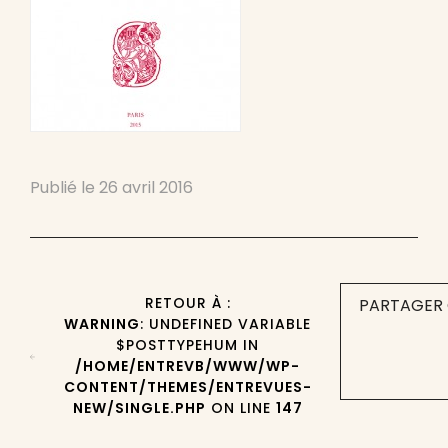
Publié le
26 avril 2016
RETOUR À :
PARTAGER 
WARNING
: UNDEFINED VARIABLE
$POSTTYPEHUM IN
/HOME/ENTREVB/WWW/WP-
CONTENT/THEMES/ENTREVUES-
NEW/SINGLE.PHP
ON LINE
147