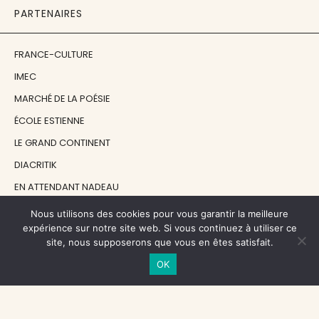
PARTENAIRES
FRANCE-CULTURE
IMEC
MARCHÉ DE LA POÉSIE
ÉCOLE ESTIENNE
LE GRAND CONTINENT
DIACRITIK
EN ATTENDANT NADEAU
Nous utilisons des cookies pour vous garantir la meilleure
NOS SOUTIENS
expérience sur notre site web. Si vous continuez à utiliser ce
site, nous supposerons que vous en êtes satisfait.
OK
CENTRE NATIONAL DU LIVRE
RÉGION ÎLE-DE-FRANCE
MAIRIE PARIS CENTRE