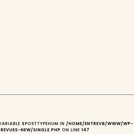
 VARIABLE $POSTTYPEHUM IN
/HOME/ENTREVB/WWW/WP-
REVUES-NEW/SINGLE.PHP
ON LINE
147