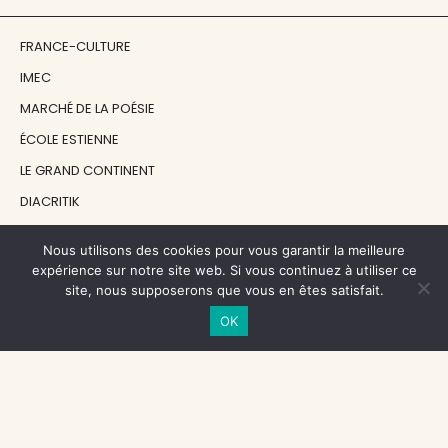
FRANCE-CULTURE
IMEC
MARCHÉ DE LA POÉSIE
ÉCOLE ESTIENNE
LE GRAND CONTINENT
DIACRITIK
EN ATTENDANT NADEAU
Nous utilisons des cookies pour vous garantir la meilleure
expérience sur notre site web. Si vous continuez à utiliser ce
NOS SOUTIENS
site, nous supposerons que vous en êtes satisfait.
OK
CENTRE NATIONAL DU LIVRE
RÉGION ÎLE-DE-FRANCE
MAIRIE PARIS CENTRE
FONDATION FMSH