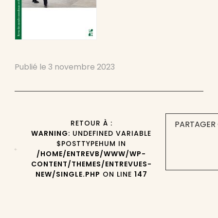
Publié le
3 novembre 2023
RETOUR À :
PARTAGER 
WARNING
: UNDEFINED VARIABLE
$POSTTYPEHUM IN
/HOME/ENTREVB/WWW/WP-
CONTENT/THEMES/ENTREVUES-
NEW/SINGLE.PHP
ON LINE
147