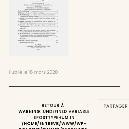
Publié le
18 mars 2020
RETOUR À :
PARTAGER 
WARNING
: UNDEFINED VARIABLE
$POSTTYPEHUM IN
/HOME/ENTREVB/WWW/WP-