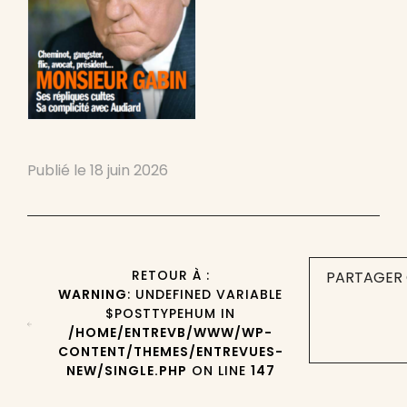
Publié le
18 juin 2026
RETOUR À :
PARTAGER 
WARNING
: UNDEFINED VARIABLE
$POSTTYPEHUM IN
/HOME/ENTREVB/WWW/WP-
CONTENT/THEMES/ENTREVUES-
NEW/SINGLE.PHP
ON LINE
147