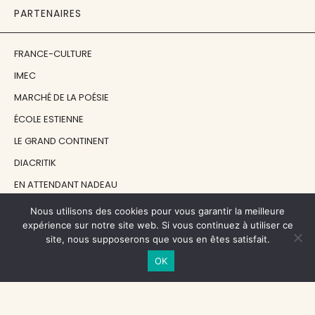
PARTENAIRES
FRANCE-CULTURE
IMEC
MARCHÉ DE LA POÉSIE
ÉCOLE ESTIENNE
LE GRAND CONTINENT
DIACRITIK
EN ATTENDANT NADEAU
Nous utilisons des cookies pour vous garantir la meilleure
NOS SOUTIENS
expérience sur notre site web. Si vous continuez à utiliser ce
site, nous supposerons que vous en êtes satisfait.
OK
CENTRE NATIONAL DU LIVRE
RÉGION ÎLE-DE-FRANCE
MAIRIE PARIS CENTRE