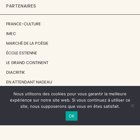
PARTENAIRES
FRANCE-CULTURE
IMEC
MARCHÉ DE LA POÉSIE
ÉCOLE ESTIENNE
LE GRAND CONTINENT
DIACRITIK
EN ATTENDANT NADEAU
Nous utilisons des cookies pour vous garantir la meilleure
NOS SOUTIENS
expérience sur notre site web. Si vous continuez à utiliser ce
site, nous supposerons que vous en êtes satisfait.
OK
CENTRE NATIONAL DU LIVRE
RÉGION ÎLE-DE-FRANCE
MAIRIE PARIS CENTRE