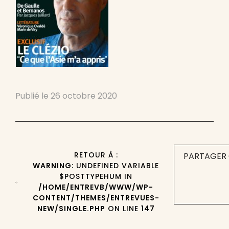
Publié le
26 octobre 2020
RETOUR À :
PARTAGER 
WARNING
: UNDEFINED VARIABLE
$POSTTYPEHUM IN
/HOME/ENTREVB/WWW/WP-
CONTENT/THEMES/ENTREVUES-
NEW/SINGLE.PHP
ON LINE
147