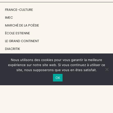
FRANCE-CULTURE
IMEC
MARCHÉ DE LA POÉSIE
ÉCOLE ESTIENNE
LE GRAND CONTINENT
DIACRITIK
EN ATTENDANT NADEAU
Nous utilisons des cookies pour vous garantir la meilleure
expérience sur notre site web. Si vous continuez à utiliser ce
site, nous supposerons que vous en êtes satisfait.
NOS SOUTIENS
OK
CENTRE NATIONAL DU LIVRE
RÉGION ÎLE-DE-FRANCE
MAIRIE PARIS CENTRE
FONDATION FMSH