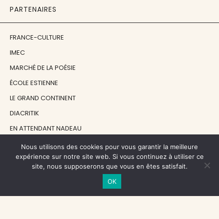
PARTENAIRES
FRANCE-CULTURE
IMEC
MARCHÉ DE LA POÉSIE
ÉCOLE ESTIENNE
LE GRAND CONTINENT
DIACRITIK
EN ATTENDANT NADEAU
Nous utilisons des cookies pour vous garantir la meilleure
NOS SOUTIENS
expérience sur notre site web. Si vous continuez à utiliser ce
site, nous supposerons que vous en êtes satisfait.
OK
CENTRE NATIONAL DU LIVRE
RÉGION ÎLE-DE-FRANCE
MAIRIE PARIS CENTRE