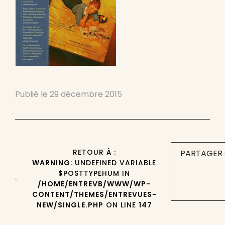
Publié le
29 décembre 2015
RETOUR À :
PARTAGER 
WARNING
: UNDEFINED VARIABLE
$POSTTYPEHUM IN
/HOME/ENTREVB/WWW/WP-
CONTENT/THEMES/ENTREVUES-
NEW/SINGLE.PHP
ON LINE
147