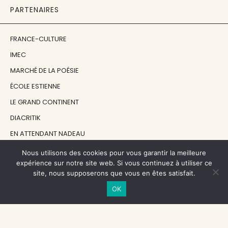
PARTENAIRES
FRANCE-CULTURE
IMEC
MARCHÉ DE LA POÉSIE
ÉCOLE ESTIENNE
LE GRAND CONTINENT
DIACRITIK
EN ATTENDANT NADEAU
Nous utilisons des cookies pour vous garantir la meilleure
NOS SOUTIENS
expérience sur notre site web. Si vous continuez à utiliser ce
site, nous supposerons que vous en êtes satisfait.
OK
CENTRE NATIONAL DU LIVRE
RÉGION ÎLE-DE-FRANCE
MAIRIE PARIS CENTRE