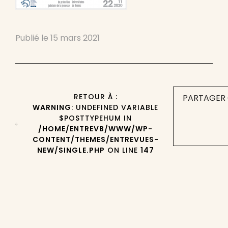
Publié le
15 mars 2021
RETOUR À :
PARTAGER 
WARNING
: UNDEFINED VARIABLE
$POSTTYPEHUM IN
/HOME/ENTREVB/WWW/WP-
CONTENT/THEMES/ENTREVUES-
NEW/SINGLE.PHP
ON LINE
147