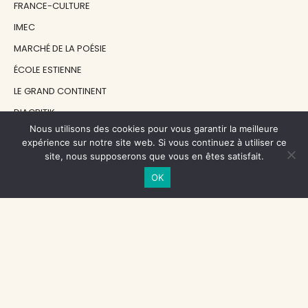
FRANCE-CULTURE
IMEC
MARCHÉ DE LA POÉSIE
ÉCOLE ESTIENNE
LE GRAND CONTINENT
DIACRITIK
Nous utilisons des cookies pour vous garantir la meilleure
EN ATTENDANT NADEAU
expérience sur notre site web. Si vous continuez à utiliser ce
site, nous supposerons que vous en êtes satisfait.
NOS SOUTIENS
OK
CENTRE NATIONAL DU LIVRE
RÉGION ÎLE-DE-FRANCE
MAIRIE PARIS CENTRE
FONDATION FMSH
FONDATION JAN MICHALSKI