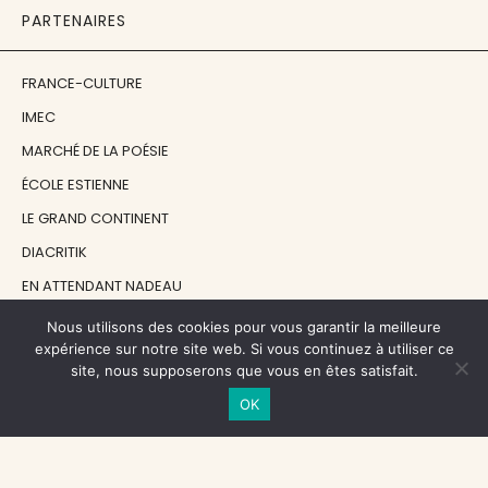
PARTENAIRES
FRANCE-CULTURE
IMEC
MARCHÉ DE LA POÉSIE
ÉCOLE ESTIENNE
LE GRAND CONTINENT
DIACRITIK
EN ATTENDANT NADEAU
Nous utilisons des cookies pour vous garantir la meilleure
NOS SOUTIENS
expérience sur notre site web. Si vous continuez à utiliser ce
site, nous supposerons que vous en êtes satisfait.
OK
CENTRE NATIONAL DU LIVRE
RÉGION ÎLE-DE-FRANCE
MAIRIE PARIS CENTRE