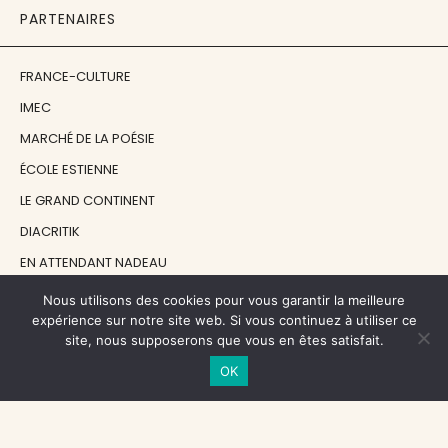
PARTENAIRES
FRANCE-CULTURE
IMEC
MARCHÉ DE LA POÉSIE
ÉCOLE ESTIENNE
LE GRAND CONTINENT
DIACRITIK
EN ATTENDANT NADEAU
Nous utilisons des cookies pour vous garantir la meilleure
NOS SOUTIENS
expérience sur notre site web. Si vous continuez à utiliser ce
site, nous supposerons que vous en êtes satisfait.
OK
CENTRE NATIONAL DU LIVRE
RÉGION ÎLE-DE-FRANCE
MAIRIE PARIS CENTRE