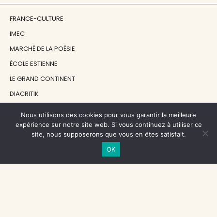
FRANCE-CULTURE
IMEC
MARCHÉ DE LA POÉSIE
ÉCOLE ESTIENNE
LE GRAND CONTINENT
DIACRITIK
EN ATTENDANT NADEAU
Nous utilisons des cookies pour vous garantir la meilleure
expérience sur notre site web. Si vous continuez à utiliser ce
site, nous supposerons que vous en êtes satisfait.
NOS SOUTIENS
OK
CENTRE NATIONAL DU LIVRE
RÉGION ÎLE-DE-FRANCE
MAIRIE PARIS CENTRE
FONDATION FMSH