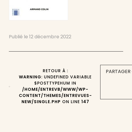
Publié le
12 décembre 2022
RETOUR À :
PARTAGER 
WARNING
: UNDEFINED VARIABLE
$POSTTYPEHUM IN
/HOME/ENTREVB/WWW/WP-
CONTENT/THEMES/ENTREVUES-
NEW/SINGLE.PHP
ON LINE
147