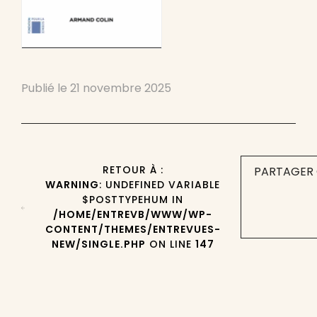
Publié le
21 novembre 2025
RETOUR À :
PARTAGER 
WARNING
: UNDEFINED VARIABLE
$POSTTYPEHUM IN
/HOME/ENTREVB/WWW/WP-
CONTENT/THEMES/ENTREVUES-
NEW/SINGLE.PHP
ON LINE
147