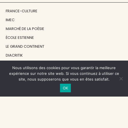
FRANCE-CULTURE
IMEC
MARCHÉ DE LA POÉSIE
ÉCOLE ESTIENNE
LE GRAND CONTINENT
DIACRITIK
EN ATTENDANT NADEAU
Nous utilisons des cookies pour vous garantir la meilleure
expérience sur notre site web. Si vous continuez à utiliser ce
site, nous supposerons que vous en êtes satisfait.
NOS SOUTIENS
OK
CENTRE NATIONAL DU LIVRE
RÉGION ÎLE-DE-FRANCE
MAIRIE PARIS CENTRE
FONDATION FMSH