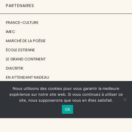
PARTENAIRES
FRANCE-CULTURE
IMEC
MARCHÉ DE LA POÉSIE
ÉCOLE ESTIENNE
LE GRAND CONTINENT
DIACRITIK
EN ATTENDANT NADEAU
Nous utilisons des cookies pour vous garantir la meilleure
NOS SOUTIENS
expérience sur notre site web. Si vous continuez à utiliser ce
site, nous supposerons que vous en êtes satisfait.
OK
CENTRE NATIONAL DU LIVRE
RÉGION ÎLE-DE-FRANCE
MAIRIE PARIS CENTRE