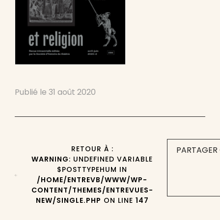
Publié le
31 août 2020
RETOUR À :
PARTAGER 
WARNING
: UNDEFINED VARIABLE
$POSTTYPEHUM IN
/HOME/ENTREVB/WWW/WP-
CONTENT/THEMES/ENTREVUES-
NEW/SINGLE.PHP
ON LINE
147