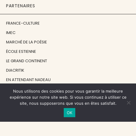
PARTENAIRES
FRANCE-CULTURE
IMEC
MARCHÉ DE LA POÉSIE
ÉCOLE ESTIENNE
LE GRAND CONTINENT
DIACRITIK
EN ATTENDANT NADEAU
Nous utilisons des cookies pour vous garantir la meilleure
NOS SOUTIENS
expérience sur notre site web. Si vous continuez à utiliser ce
site, nous supposerons que vous en êtes satisfait.
OK
CENTRE NATIONAL DU LIVRE
RÉGION ÎLE-DE-FRANCE
MAIRIE PARIS CENTRE