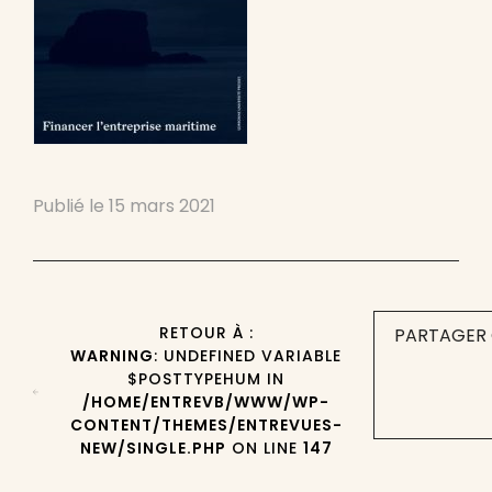
Publié le
15 mars 2021
RETOUR À :
PARTAGER 
WARNING
: UNDEFINED VARIABLE
$POSTTYPEHUM IN
/HOME/ENTREVB/WWW/WP-
CONTENT/THEMES/ENTREVUES-
NEW/SINGLE.PHP
ON LINE
147