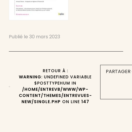
Publié le
30 mars 2023
RETOUR À :
PARTAGER 
WARNING
: UNDEFINED VARIABLE
$POSTTYPEHUM IN
/HOME/ENTREVB/WWW/WP-
CONTENT/THEMES/ENTREVUES-
NEW/SINGLE.PHP
ON LINE
147