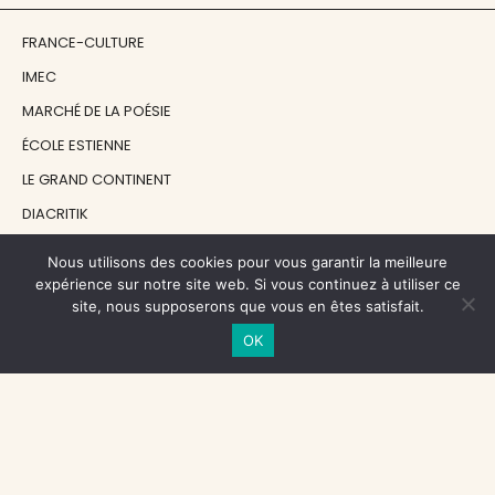
FRANCE-CULTURE
IMEC
MARCHÉ DE LA POÉSIE
ÉCOLE ESTIENNE
LE GRAND CONTINENT
DIACRITIK
EN ATTENDANT NADEAU
Nous utilisons des cookies pour vous garantir la meilleure
expérience sur notre site web. Si vous continuez à utiliser ce
site, nous supposerons que vous en êtes satisfait.
NOS SOUTIENS
OK
CENTRE NATIONAL DU LIVRE
RÉGION ÎLE-DE-FRANCE
MAIRIE PARIS CENTRE
FONDATION FMSH