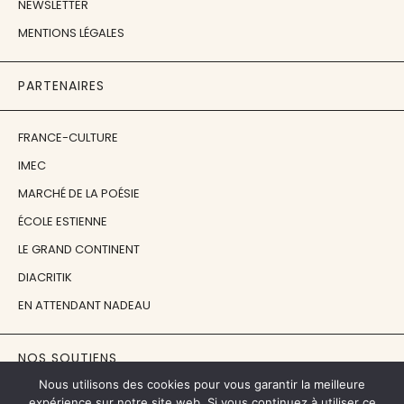
NEWSLETTER
MENTIONS LÉGALES
PARTENAIRES
FRANCE-CULTURE
IMEC
MARCHÉ DE LA POÉSIE
ÉCOLE ESTIENNE
LE GRAND CONTINENT
DIACRITIK
EN ATTENDANT NADEAU
NOS SOUTIENS
Nous utilisons des cookies pour vous garantir la meilleure
expérience sur notre site web. Si vous continuez à utiliser ce